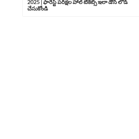
2025 | ఫారెస్ట్ పరీక్షల హాల్ టికెట్స్ ఇలా డౌన్ లోడ్
చేసుకోండి