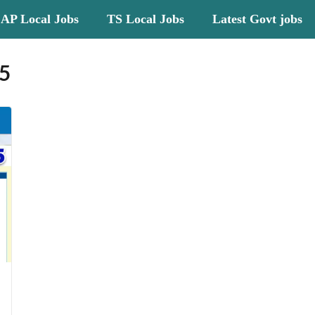
AP Local Jobs
TS Local Jobs
Latest Govt jobs
5