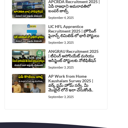
APCRDA Recruitment 2025 |
ఏపీ రాజధాని అమరావతిలో
బంపర్ జాబ్స్
September 4, 2025
LIC HFL Apprentice
Recruitment 2025 | హౌసింగ్
ఫైనాన్స్ లిమిటెడ్ లో భారీ పోస్టులు
September 3, 2025
ANGRAU Recruitment 2025
| టీచింగ్ అసోసియేట్ మరియు
అసిస్టెంట్ పోస్టులకు నోటిఫికేషన్
September 3, 2025
AP Work from Home
Kaushalam Survey 2025 |
వర్క్ ఫ్రమ్ హోమ్ సర్వే.. మీ
మొబైల్ లోనే ఇలా చేసుకోండి..
September 3, 2025