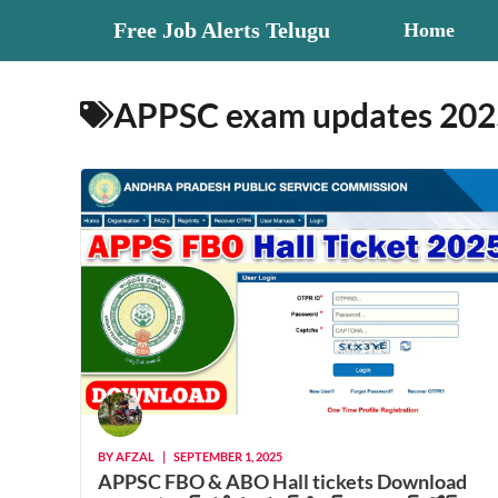
Skip
Free Job Alerts Telugu
Home
to
content
APPSC exam updates 202
BY
AFZAL
|
SEPTEMBER 1, 2025
APPSC FBO & ABO Hall tickets Download