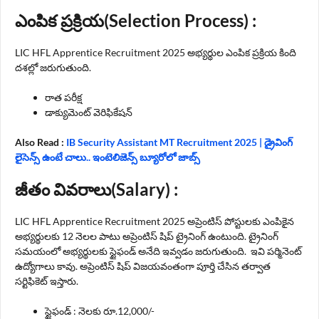
ఎంపిక ప్రక్రియ(Selection Process) :
LIC HFL Apprentice Recruitment 2025 అభ్యర్థుల ఎంపిక ప్రక్రియ కింది
దశల్లో జరుగుతుంది.
రాత పరీక్ష
డాక్యుమెంట్ వెరిఫికేషన్
Also Read :
IB Security Assistant MT Recruitment 2025 | డ్రైవింగ్
లైసెన్స్ ఉంటే చాలు.. ఇంటెలిజెన్స్ బ్యూరోలో జాబ్స్
జీతం వివరాలు(Salary) :
LIC HFL Apprentice Recruitment 2025 అప్రెంటిస్ పోస్టులకు ఎంపికైన
అభ్యర్థులకు 12 నెలల పాటు అప్రెంటిస్ షిప్ ట్రైనింగ్ ఉంటుంది. ట్రైనింగ్
సమయంలో అభ్యర్థులకు స్టైఫండ్ అనేది ఇవ్వడం జరుగుతుంది. ఇవి పర్మినెంట్
ఉద్యోగాలు కావు. అప్రెంటిస్ షిప్ విజయవంతంగా పూర్తి చేసిన తర్వాత
సర్టిఫికెట్ ఇస్తారు.
స్టైఫండ్ : నెలకు రూ.12,000/-