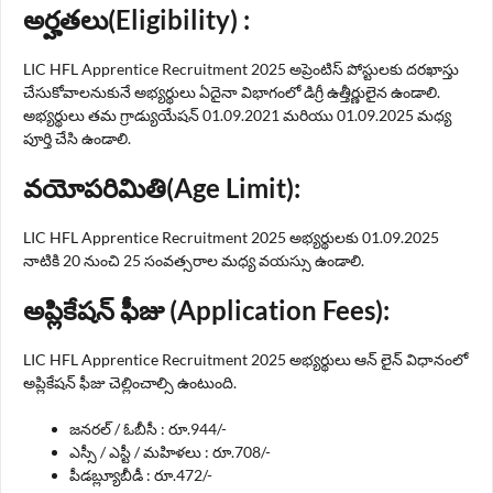
అర్హతలు(Eligibility) :
LIC HFL Apprentice Recruitment 2025 అప్రెంటిస్ పోస్టులకు దరఖాస్తు
చేసుకోవాలనుకునే అభ్యర్థులు ఏదైనా విభాగంలో డిగ్రీ ఉత్తీర్ణులైన ఉండాలి.
అభ్యర్థులు తమ గ్రాడ్యుయేషన్ 01.09.2021 మరియు 01.09.2025 మధ్య
పూర్తి చేసి ఉండాలి.
వయోపరిమితి(Age Limit):
LIC HFL Apprentice Recruitment 2025 అభ్యర్థులకు 01.09.2025
నాటికి 20 నుంచి 25 సంవత్సరాల మధ్య వయస్సు ఉండాలి.
అప్లికేషన్ ఫీజు (Application Fees):
LIC HFL Apprentice Recruitment 2025 అభ్యర్థులు ఆన్ లైన్ విధానంలో
అప్లికేషన్ ఫీజు చెల్లించాల్సి ఉంటుంది.
జనరల్ / ఓబీసీ : రూ.944/-
ఎస్సీ / ఎస్టీ / మహిళలు : రూ.708/-
పీడబ్ల్యూబీడీ : రూ.472/-