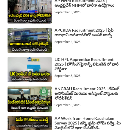
AP NHM Recruitment 2025 |
ఆంధ్రప్రదేశ్ NHMలో భారీగా ఉద్యోగాలు
September 5, 2025
APCRDA Recruitment 2025 | ఏపీ
రాజధాని అమరావతిలో బంపర్ జాబ్స్
September 4, 2025
LIC HFL Apprentice Recruitment
2025 | హౌసింగ్ ఫైనాన్స్ లిమిటెడ్ లో భారీ
పోస్టులు
September 3, 2025
ANGRAU Recruitment 2025 | టీచింగ్
అసోసియేట్ మరియు అసిస్టెంట్ పోస్టులకు
నోటిఫికేషన్
September 3, 2025
AP Work from Home Kaushalam
Survey 2025 | వర్క్ ఫ్రమ్ హోమ్ సర్వే.. మీ
మొబైల్ లోనే ఇలా చేసుకోండి..