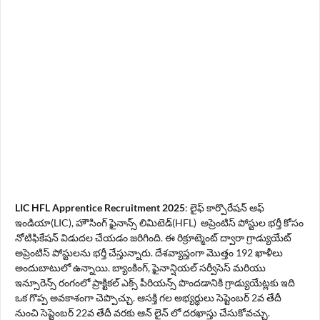
LIC HFL Apprentice Recruitment 2025
: లైఫ్ కార్పొరేషన్ ఆఫ్
ఇండియా(LIC), హౌసింగ్ ఫైనాన్స్ లిమిటెడ్(HFL) అప్రెంటిస్ పోస్టుల భర్తీ కోసం
నోటిఫికేషన్ విడుదల చేయడం జరిగింది. ఈ రిక్రూట్మెంట్ ద్వారా గ్రాడ్యుయేట్
అప్రెంటిస్ పోస్టులను భర్తీ చేస్తున్నారు. దేశవ్యాప్తంగా మొత్తం 192 ఖాళీలు
అందుబాటులో ఉన్నాయి. బ్యాంకింగ్, ఫైనాన్షియల్ సర్వీసెస్ మరియు
ఇన్సూరెన్స్ రంగంలో ప్రాక్టికల్ ఎక్స్ పీరియన్స్ పొందడానికి గ్రాడ్యుయేట్లకు ఇది
ఒక గొప్ప అవకాశంగా చెప్పొచ్చు. ఆసక్తి గల అభ్యర్థులు సెప్టెంబర్ 2వ తేదీ
నుంచి సెప్టెంబర్ 22వ తేదీ వరకు ఆన్ లైన్ లో దరఖాస్తు చేసుకోవచ్చు.