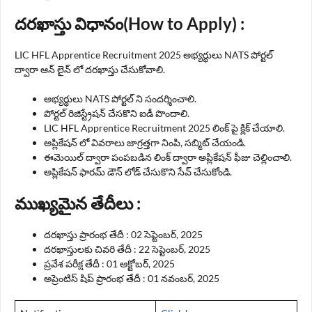
దరఖాస్తు విధానం(How to Apply) :
LIC HFL Apprentice Recruitment 2025 అభ్యర్థులు NATS పోర్టల్
ద్వారా ఆన్ లైన్ లో దరఖాస్తు చేసుకోవాలి.
అభ్యర్థులు NATS పోర్టల్ ని సందర్శించాలి.
పోర్టల్ రిజిస్ట్రేషన్ చేసకొని ఐడీ పొందాలి.
LIC HFL Apprentice Recruitment 2025 లింక్ పై క్లిక్ చేయాలి.
అప్లికేషన్ లో వివరాలు జాగ్రత్తగా నింపి, సబ్మిట్ చేయండి.
ఈమెయిల్ ద్వారా పంపబడిన లింక్ ద్వారా అప్లికేషన్ ఫీజు చెల్లించాలి.
అప్లికేషన్ ఫారమ్ డౌన్ లోడ్ చేసుకొని సేవ్ చేసుకోండి.
ముఖ్యమైన తేదీలు :
దరఖాస్తు ప్రారంభ తేదీ : 02 సెప్టెంబర్, 2025
దరఖాస్తులకు చివరి తేదీ : 22 సెప్టెంబర్, 2025
ప్రవేశ పరీక్ష తేదీ : 01 అక్టోబర్, 2025
అప్రెంటిస్ షిప్ ప్రారంభ తేదీ : 01 నవంబర్, 2025