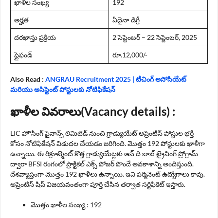
ఖాళీల సంఖ్య
192
అర్హత
ఏదైనా డిగ్రీ
దరఖాస్తు ప్రక్రియ
2 సెప్టెంబర్ – 22 సెప్టెంబర్, 2025
స్టైఫండ్
రూ.12,000/-
Also Read :
ANGRAU Recruitment 2025 | టీచింగ్ అసోసియేట్
మరియు అసిస్టెంట్ పోస్టులకు నోటిఫికేషన్
ఖాళీల వివరాలు(Vacancy details) :
LIC హౌసింగ్ ఫైనాన్స్ లిమిటెడ్ నుంచి గ్రాడ్యుయేట్ అప్రెంటిస్ పోస్టుల భర్తీ
కోసం నోటిఫికేషన్ విడుదల చేయడం జరిగింది. మొత్తం 192 పోస్టులకు ఖాళీగా
ఉన్నాయి. ఈ రిక్రూట్మెంట్ కొత్త గ్రాడ్యుయేట్లకు ఆన్ ది జాబ్ ట్రైనింగ్ ప్రోగ్రామ్
ద్వారా BFSI రంగంలో ప్రాక్టికల్ ఎక్స్ పోజర్ పొందే అవకాశాన్ని అందిస్తుంది.
దేశవ్యాప్తంగా మొత్తం 192 ఖాళీలు ఉన్నాయి. ఇవి పర్మినెంట్ ఉద్యోగాలు కావు.
అప్రెంటిస్ షిప్ విజయవంతంగా పూర్తి చేసిన తర్వాత సర్టిఫికెట్ ఇస్తారు.
మొత్తం ఖాళీల సంఖ్య : 192