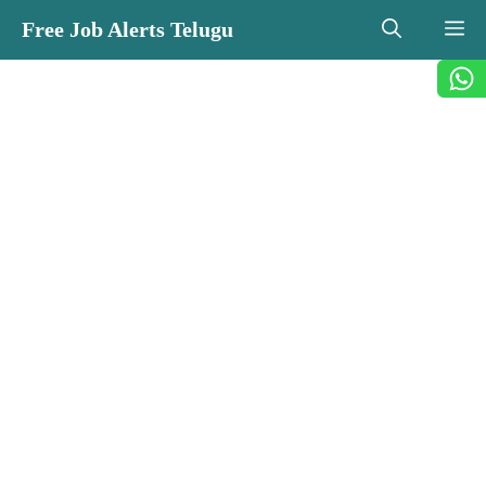
Skip
Free Job Alerts Telugu
M
to
content