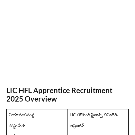
LIC HFL Apprentice Recruitment
2025 Overview
నియామక సంస్థ
LIC హౌసింగ్ ఫైనాన్స్ లిమిటెడ్
పోస్టు పేరు
అప్రెంటిస్