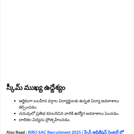
స్కీమ్ ముఖ్య ఉద్దేశ్యం
ఆర్థికంగా బలహీన వర్గాల విద్యార్థులకు ఉన్నత విద్యా అవకాశాలు
కల్పించడం.
చదువులో ప్రతిభ కనబరిచిన వారికి ఉద్యోగ అవకాశాలు పెంచడం.
బాలికల విద్యను ప్రోత్సహించడం.
Also Read :
ISRO SAC Recruitment 2025 | స్పేస్ అప్లికేషన్ సెంటర్ లో