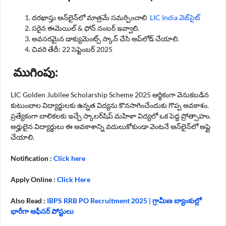
దరఖాస్తు ఆన్‌లైన్‌లో మాత్రమే సమర్పించాలి
LIC India వెబ్‌సైట్
సరైన ఈమెయిల్ & ఫోన్ నంబర్ ఇవ్వాలి.
అవసరమైన డాక్యుమెంట్స్ స్కాన్ చేసి అప్‌లోడ్ చేయాలి.
చివరి తేదీ: 22 సెప్టెంబర్ 2025
ముగింపు:
LIC Golden Jubilee Scholarship Scheme 2025 ఆర్థికంగా వెనుకబడిన
కుటుంబాల విద్యార్థులకు ఉన్నత విద్యను కొనసాగించేందుకు గొప్ప అవకాశం.
ప్రత్యేకంగా బాలికలకు ఇచ్చే స్కాలర్‌షిప్ మహిళా విద్యలో ఒక పెద్ద ప్రోత్సాహం.
అర్హులైన విద్యార్థులు ఈ అవకాశాన్ని వదులుకోకుండా వెంటనే ఆన్‌లైన్‌లో అప్లై
చేయాలి.
Notification :
Click here
Apply Online :
Click Here
Also Read :
IBPS RRB PO Recruitment 2025 | గ్రామీణ బ్యాంకుల్లో
భారీగా ఆఫీసర్ పోస్టులు