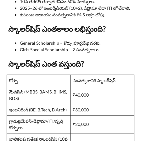
10వ తరగతి తర్వాత కనీసం 60% మార్కులు.
2025–26 లో ఇంటర్మీడియట్ (10+2), డిప్లొమా లేదా ITI లో చేరాలి.
కుటుంబ ఆదాయం సంవత్సరానికి ₹4.5 లక్షల లోపు.
స్కాలర్‌షిప్ ఎంతకాలం లభిస్తుంది?
General Scholarship – కోర్సు పూర్తయ్యే వరకు.
Girls Special Scholarship – 2 సంవత్సరాలు.
స్కాలర్‌షిప్ ఎంత వస్తుంది?
కోర్సు
సంవత్సరానికి స్కాలర్‌షిప్
మెడిసిన్ (MBBS, BAMS, BHMS,
₹40,000
BDS)
ఇంజనీరింగ్ (BE, B.Tech, B.Arch)
₹30,000
గ్రాడ్యుయేషన్/డిప్లొమా/ITI/వృత్తి
₹20,000
కోర్సులు
బాలికలకు ప్రత్యేక స్కాలర్‌షిప్ (10వ