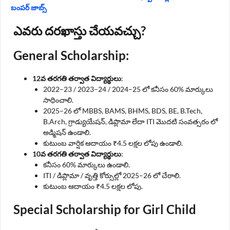
బంపర్ జాబ్స్
ఎవరు దరఖాస్తు చేయవచ్చు?
General Scholarship
:
12వ తరగతి తర్వాత విద్యార్థులు
:
2022–23 / 2023–24 / 2024–25 లో కనీసం 60% మార్కులు
సాధించాలి.
2025–26 లో MBBS, BAMS, BHMS, BDS, BE, B.Tech,
B.Arch, గ్రాడ్యుయేషన్, డిప్లొమా లేదా ITI మొదటి సంవత్సరం లో
అడ్మిషన్ ఉండాలి.
కుటుంబ వార్షిక ఆదాయం ₹4.5 లక్షల లోపు ఉండాలి.
10వ తరగతి తర్వాత విద్యార్థులు
:
కనీసం 60% మార్కులు ఉండాలి.
ITI / డిప్లొమా / వృత్తి కోర్సుల్లో 2025–26 లో చేరాలి.
కుటుంబ ఆదాయం ₹4.5 లక్షల లోపు.
Special Scholarship for Girl Child