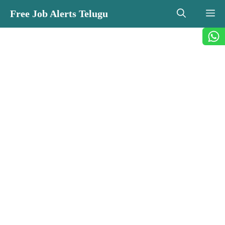
Skip
Free Job Alerts Telugu
M
to
content