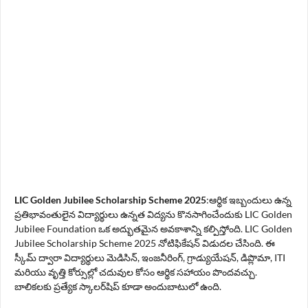
LIC Golden Jubilee Scholarship Scheme 2025
:ఆర్థిక ఇబ్బందులు ఉన్న
ప్రతిభావంతులైన విద్యార్థులు ఉన్నత విద్యను కొనసాగించేందుకు LIC Golden
Jubilee Foundation ఒక అద్భుతమైన అవకాశాన్ని కల్పిస్తోంది. LIC Golden
Jubilee Scholarship Scheme 2025 నోటిఫికేషన్ విడుదల చేసింది. ఈ
స్కీమ్ ద్వారా విద్యార్థులు మెడిసిన్, ఇంజనీరింగ్, గ్రాడ్యుయేషన్, డిప్లొమా, ITI
మరియు వృత్తి కోర్సుల్లో చదువుల కోసం ఆర్థిక సహాయం పొందవచ్చు.
బాలికలకు ప్రత్యేక స్కాలర్‌షిప్ కూడా అందుబాటులో ఉంది.