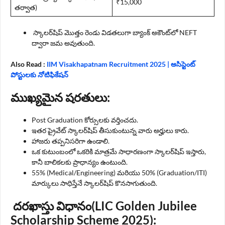
₹15,000
తర్వాత)
స్కాలర్‌షిప్ మొత్తం రెండు విడతలుగా బ్యాంక్ అకౌంట్‌లో NEFT
ద్వారా జమ అవుతుంది.
Also Read :
IIM Visakhapatnam Recruitment 2025 | అసిస్టెంట్
పోస్టులకు నోటిఫికేషన్
ముఖ్యమైన షరతులు:
Post Graduation కోర్సులకు వర్తించదు.
ఇతర ప్రైవేట్ స్కాలర్‌షిప్ తీసుకుంటున్న వారు అర్హులు కారు.
హాజరు తప్పనిసరిగా ఉండాలి.
ఒక కుటుంబంలో ఒకరికి మాత్రమే సాధారణంగా స్కాలర్‌షిప్ ఇస్తారు,
కానీ బాలికలకు ప్రాధాన్యం ఉంటుంది.
55% (Medical/Engineering) మరియు 50% (Graduation/ITI)
మార్కులు సాధిస్తేనే స్కాలర్‌షిప్ కొనసాగుతుంది.
దరఖాస్తు విధానం(
LIC Golden Jubilee
Scholarship Scheme 2025
):