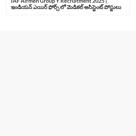
IAF Airmen Group Y Recruitment 2025 |
ఇండియన్ ఎయిర్ ఫోర్స్ లో మెడికల్ అసిస్టెంట్ పోస్టులు