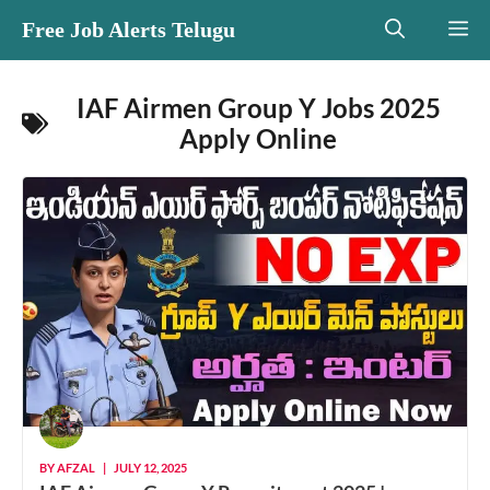
Skip
Free Job Alerts Telugu
M
to
content
IAF Airmen Group Y Jobs 2025
Apply Online
BY
AFZAL
|
JULY 12, 2025