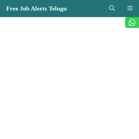
Skip
Free Job Alerts Telugu
M
to
content