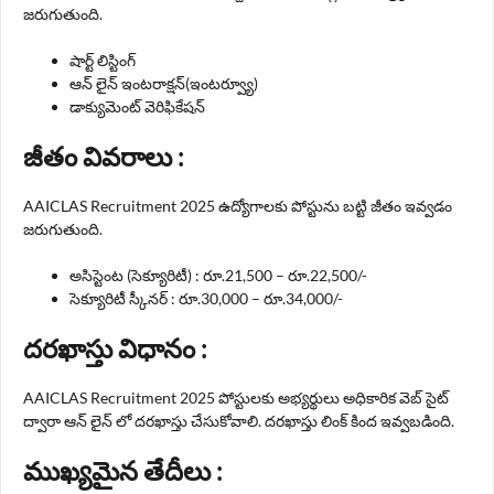
జరుగుతుంది.
షార్ట్ లిస్టింగ్
ఆన్ లైన్ ఇంటరాక్షన్(ఇంటర్వ్యూ)
డాక్యుమెంట్ వెరిఫికేషన్
జీతం వివరాలు :
AAICLAS Recruitment 2025 ఉద్యోగాలకు పోస్టును బట్టి జీతం ఇవ్వడం
జరుగుతుంది.
అసిస్టెంట (సెక్యూరిటీ) : రూ.21,500 – రూ.22,500/-
సెక్యూరిటీ స్కీనర్ : రూ.30,000 – రూ.34,000/-
దరఖాస్తు విధానం :
AAICLAS Recruitment 2025 పోస్టులకు అభ్యర్థులు అధికారిక వెబ్ సైట్
ద్వారా ఆన్ లైన్ లో దరఖాస్తు చేసుకోవాలి. దరఖాస్తు లింక్ కింద ఇవ్వబడింది.
ముఖ్యమైన తేదీలు :