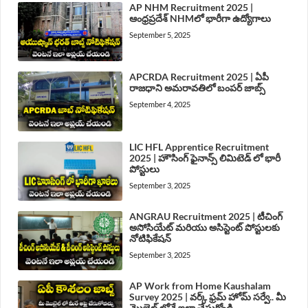
AP NHM Recruitment 2025 |
ఆంధ్రప్రదేశ్ NHMలో భారీగా ఉద్యోగాలు
September 5, 2025
APCRDA Recruitment 2025 | ఏపీ
రాజధాని అమరావతిలో బంపర్ జాబ్స్
September 4, 2025
LIC HFL Apprentice Recruitment
2025 | హౌసింగ్ ఫైనాన్స్ లిమిటెడ్ లో భారీ
పోస్టులు
September 3, 2025
ANGRAU Recruitment 2025 | టీచింగ్
అసోసియేట్ మరియు అసిస్టెంట్ పోస్టులకు
నోటిఫికేషన్
September 3, 2025
AP Work from Home Kaushalam
Survey 2025 | వర్క్ ఫ్రమ్ హోమ్ సర్వే.. మీ
మొబైల్ లోనే ఇలా చేసుకోండి..