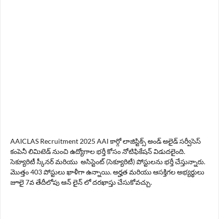
AAICLAS Recruitment 2025 AAI కార్గో లాజిస్టిక్స్ అండ్ అలైడ్ సర్వీసెస్
కంపెనీ లిమిటెడ్ నుంచి ఉద్యోగాల భర్తీ కోసం నోటిఫికేషన్ విడుదలైంది.
సెక్యూరిటీ స్కీనర్ మరియు అసిస్టెంట్ (సెక్యూరిటీ) పోస్టులను భర్తీ చేస్తున్నారు.
మొత్తం 403 పోస్టులు ఖాళీగా ఉన్నాయి. అర్హత మరియు ఆసక్తిగల అభ్యర్థులు
జూలై 7వ తేదీలోపు ఆన్ లైన్ లో దరఖాస్తు చేసుకోవచ్చు.