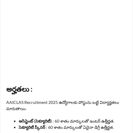
అర్హతలు :
AAICLAS Recruitment 2025 ఉద్యోగాలకు పోస్టును బట్టి విద్యార్హతలు
మారుతాయి.
అసిస్టెంట్ (సెక్యూరిటీ)
: 60 శాతం మార్కులతో ఇంటర్ ఉత్తీర్ణత.
సెక్యూరిటీ స్కీనర్
: 60 శాతం మార్కులతో ఏదైనా డిగ్రీ ఉత్తీర్ణత.