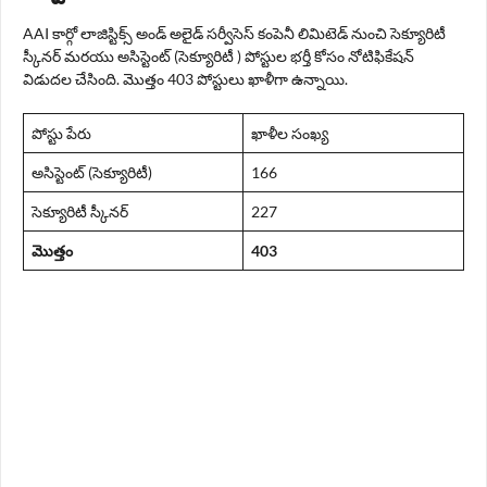
AAI కార్గో లాజిస్టిక్స్ అండ్ అలైడ్ సర్వీసెస్ కంపెనీ లిమిటెడ్ నుంచి సెక్యూరిటీ
స్కీనర్ మరయు అసిస్టెంట్ (సెక్యూరిటీ ) పోస్టుల భర్తీ కోసం నోటిఫికేషన్
విడుదల చేసింది. మొత్తం 403 పోస్టులు ఖాళీగా ఉన్నాయి.
పోస్టు పేరు
ఖాళీల సంఖ్య
అసిస్టెంట్ (సెక్యూరిటీ)
166
సెక్యూరిటీ స్కీనర్
227
మొత్తం
403