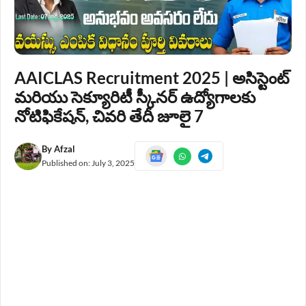
AAICLAS Recruitment 2025 | అసిస్టెంట్
మరియు సెక్యూరిటీ స్కీనర్ ఉద్యోగాలకు
నోటిఫికేషన్, చివరి తేదీ జూలై 7
By
Afzal
Published on:
July 3, 2025