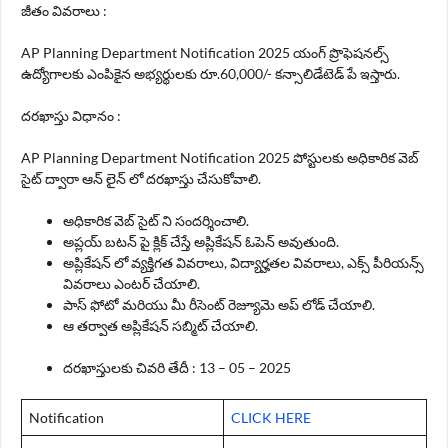
జీతం వివరాలు :
AP Planning Department Notification 2025 యంగ్ ప్రొఫెషనల్స్
ఉద్యోగాలకు ఎంపికైన అభ్యర్థులకు రూ.60,000/- కన్సాలిడేటెడ్ పే ఇస్తారు.
దరఖాస్తు విధానం :
AP Planning Department Notification 2025 పోస్టులకు అధికారిక వెబ్
సైట్ ద్వారా ఆన్ లైన్ లో దరఖాస్తు చేసుకోవాలి.
అధికారిక వెబ్ సైట్ ని సందర్శించాలి.
అప్లయ్ బటన్ పై క్లిక్ చేస్తే అప్లికేషన్ ఓపెన్ అవుతుంది.
అప్లికేషన్ లో వ్యక్తిగత వివరాలు, విద్యార్హతల వివరాలు, ఎక్స్ పీరియన్స్
వివరాలు ఎంటర్ చేయాలి.
పాస్ ఫోటో మరియు మీ రీసెంట్ రెజ్యూమె అప్ లోడ్ చేయాలి.
ఆ తర్వాత అప్లికేషన్ సబ్మిట్ చేయాలి.
దరఖాస్తులకు చివరి తేదీ : 13 – 05 – 2025
Notification
CLICK HERE