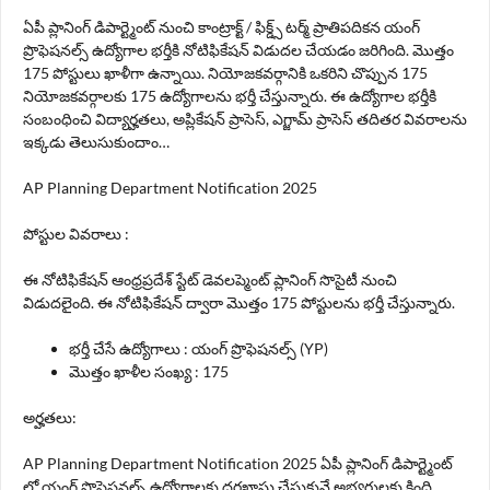
ఏపీ ప్లానింగ్ డిపార్ట్మెంట్ నుంచి కాంట్రాక్ట్ / ఫిక్డ్స్ టర్మ్ ప్రాతిపదికన యంగ్
ప్రొఫెషనల్స్ ఉద్యోగాల భర్తీకి నోటిఫికేషన్ విడుదల చేయడం జరిగింది. మొత్తం
175 పోస్టులు ఖాళీగా ఉన్నాయి. నియోజకవర్గానికి ఒకరిని చొప్పున 175
నియోజకవర్గాలకు 175 ఉద్యోగాలను భర్తీ చేస్తున్నారు. ఈ ఉద్యోగాల భర్తీకి
సంబంధించి విద్యార్హతలు, అప్లికేషన్ ప్రాసెస్, ఎగ్జామ్ ప్రాసెస్ తదితర వివరాలను
ఇక్కడు తెలుసుకుందాం…
AP Planning Department Notification 2025
పోస్టుల వివరాలు :
ఈ నోటిఫికేషన్ ఆంధ్రప్రదేశ్ స్టేట్ డెవలప్మెంట్ ప్లానింగ్ సొసైటీ నుంచి
విడుదలైంది. ఈ నోటిఫికేషన్ ద్వారా మొత్తం 175 పోస్టులను భర్తీ చేస్తున్నారు.
భర్తీ చేసే ఉద్యోగాలు : యంగ్ ప్రొఫెషనల్స్ (YP)
మొత్తం ఖాళీల సంఖ్య : 175
అర్హతలు:
AP Planning Department Notification 2025 ఏపీ ప్లానింగ్ డిపార్ట్మెంట్
లో యంగ్ ప్రొఫెషనల్స్ ఉద్యోగాలకు దరఖాస్తు చేసుకునే అభ్యర్థులకు కింది