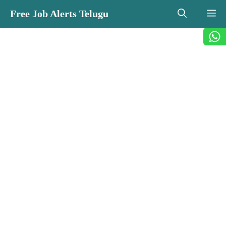
Skip
Free Job Alerts Telugu
M
to
content