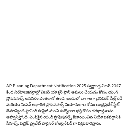
AP Planning Department Notification 2025 స్వర్ణాంధ్ర విజన్ 2047
కింద నియోజకవర్గాల్లో విజన్ యాక్షన్ ప్లాన్ అమలు చేయడం కోసం యంగ్
ప్రొఫెషనల్స్ అవసరం ఎంతగానో ఉంది. ఇందులో భాగాంగా డైనమిక్, ఫీల్డ్ రెడీ
మరియు మిషన్ ఆధారిత ప్రొఫెషనల్స్ నియామకాల కోసం ఆంధ్రప్రదేశ్ స్టేట్
డెవలప్మెంట్ ప్లానింగ్ సొసైటీ నుంచి ఉద్యోగాల భర్తీ కోసం దరఖాస్తులను
ఆహ్వానిస్తోంది. ఎంపికైన యంగ్ ప్రొఫెషనల్స్ కేటాయించిన నియోజకవర్గానికి
పీపుల్స్, పబ్లిక్, ప్రైవేట్ పార్టనర్ కోఆర్డినేటర్ గా వ్యవహరిస్తారు.