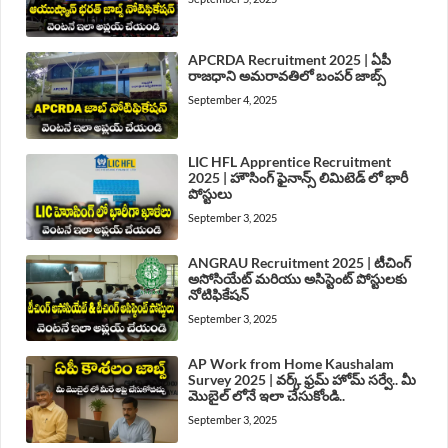
APCRDA Recruitment 2025 | ఏపీ
రాజధాని అమరావతిలో బంపర్ జాబ్స్
September 4, 2025
LIC HFL Apprentice Recruitment
2025 | హౌసింగ్ ఫైనాన్స్ లిమిటెడ్ లో భారీ
పోస్టులు
September 3, 2025
ANGRAU Recruitment 2025 | టీచింగ్
అసోసియేట్ మరియు అసిస్టెంట్ పోస్టులకు
నోటిఫికేషన్
September 3, 2025
AP Work from Home Kaushalam
Survey 2025 | వర్క్ ఫ్రమ్ హోమ్ సర్వే.. మీ
మొబైల్ లోనే ఇలా చేసుకోండి..
September 3, 2025