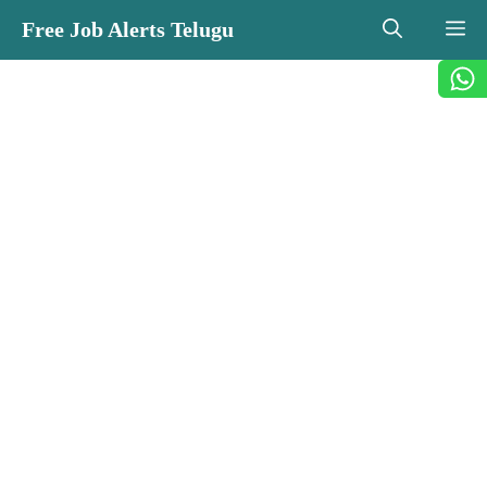
Skip
Free Job Alerts Telugu
M
to
content