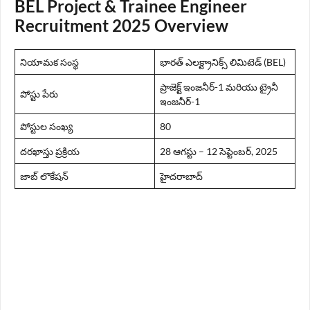
BEL Project & Trainee Engineer
Recruitment 2025 Overview
నియామక సంస్థ
భారత్ ఎలక్ట్రానిక్స్ లిమిటెడ్ (BEL)
ప్రాజెక్ట్ ఇంజనీర్-1 మరియు ట్రైనీ
పోస్టు పేరు
ఇంజనీర్-1
పోస్టుల సంఖ్య
80
దరఖాస్తు ప్రక్రియ
28 ఆగస్టు – 12 సెప్టెంబర్, 2025
జాబ్ లొకేషన్
హైదరాబాద్