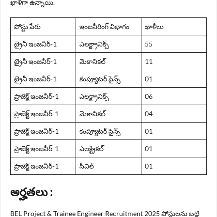
ఖాళీగా ఉన్నాయి.
పోస్టు పేరు
ఇంజనీరింగ్ విభాగం
ఖాళీలు
ట్రైనీ ఇంజనీర్-1
ఎలక్ట్రానిక్స్
55
ట్రైనీ ఇంజనీర్-1
మెకానికల్
11
ట్రైనీ ఇంజనీర్-1
కంప్యూటర్ సైన్స్
01
ప్రాజెక్ట్ ఇంజనీర్-1
ఎలక్ట్రానిక్స్
06
ప్రాజెక్ట్ ఇంజనీర్-1
మెకానికల్
04
ప్రాజెక్ట్ ఇంజనీర్-1
కంప్యూటర్ సైన్స్
01
ప్రాజెక్ట్ ఇంజనీర్-1
ఎలక్ట్రికల్
01
ప్రాజెక్ట్ ఇంజనీర్-1
సివిల్
01
అర్హతలు :
BEL Project & Trainee Engineer Recruitment 2025 పోస్టులను బట్టి