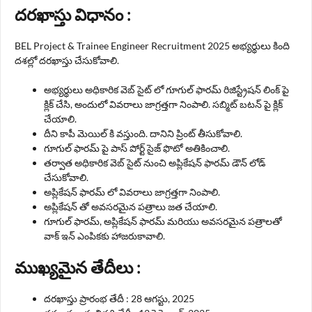
దరఖాస్తు విధానం :
BEL Project & Trainee Engineer Recruitment 2025 అభ్యర్థులు కింది
దశల్లో దరఖాస్తు చేసుకోవాలి.
అభ్యర్థులు అధికారిక వెబ్ సైట్ లో గూగుల్ ఫారమ్ రిజిస్ట్రేషన్ లింక్ పై
క్లిక్ చేసి, అందులో వివరాలు జాగ్రత్తగా నింపాలి. సబ్మిట్ బటన్ పై క్లిక్
చేయాలి.
దీని కాపీ మెయిల్ కి వస్తుంది. దానిని ప్రింట్ తీసుకోవాలి.
గూగుల్ ఫారమ్ పై పాస్ పోర్ట్ సైజ్ ఫొటో అతికించాలి.
తర్వాత అధికారిక వెబ్ సైట్ నుంచి అప్లికేషన్ ఫారమ్ డౌన్ లోడ్
చేసుకోవాలి.
అప్లికేషన్ ఫారమ్ లో వివరాలు జాగ్రత్తగా నింపాలి.
అప్లికేషన్ తో అవసరమైన పత్రాలు జత చేయాలి.
గూగుల్ ఫారమ్, అప్లికేషన్ ఫారమ్ మరియు అవసరమైన పత్రాలతో
వాక్ ఇన్ ఎంపికకు హాజరుకావాలి.
ముఖ్యమైన తేదీలు :
దరఖాస్తు ప్రారంభ తేదీ : 28 ఆగస్టు, 2025