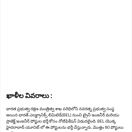
ఖాళీల వివరాలు :
భారత ప్రభుత్వ రక్షణ మంత్రిత్వ శాఖ పరిధిలోని నవరత్న ప్రభుత్వ సంస్థ
అయిన భారత్ ఎలక్ట్రానిక్స్ లిమిటెడ్(BEL) నుంచి ట్రైనీ ఇంజనీర్ మరియు
ప్రాజెక్ట్ ఇంజనీర్ పోస్టుల భర్తీ కోసం నోటిఫికేషన్ విడుదలైంది. BEL యొక్క
హైదరాబాద్ యూనిట్ లో ఈ పోస్టులను భర్తీ చేస్తున్నారు. మొత్తం 80 పోస్టులు