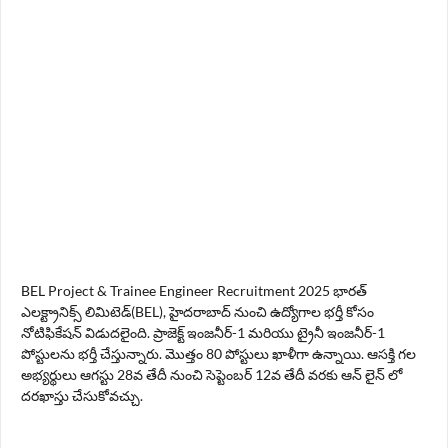
BEL Project & Trainee Engineer Recruitment 2025 భారత్
ఎలక్ట్రానిక్స్ లిమిటెడ్(BEL), హైదరాబాద్ నుంచి ఉద్యోగాల భర్తీ కోసం
నోటిఫికేషన్ విడుదలైంది. ప్రాజెక్ట్ ఇంజనీర్-1 మరియు ట్రైనీ ఇంజనీర్-1
పోస్టులను భర్తీ చేస్తున్నారు. మొత్తం 80 పోస్టులు ఖాళీగా ఉన్నాయి. ఆసక్తి గల
అభ్యర్థులు ఆగస్టు 28వ తేదీ నుంచి సెప్టెంబర్ 12వ తేదీ వరకు ఆన్ లైన్ లో
దరఖాస్తు చేసుకోవచ్చు.