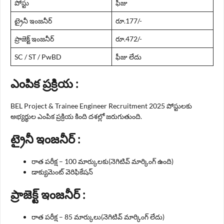
పోస్టు
ఫీజు
ట్రైనీ ఇంజనీర్
రూ.177/-
ప్రాజెక్ట్ ఇంజనీర్
రూ.472/-
SC / ST / PwBD
ఫీజు లేదు
ఎంపిక ప్రక్రియ :
BEL Project & Trainee Engineer Recruitment 2025 పోస్టులకు
అభ్యర్థుల ఎంపిక ప్రక్రియ కింది దశల్లో జరుగుతుంది.
ట్రైనీ ఇంజనీర్ :
రాత పరీక్ష – 100 మార్కులకు(నెగిటివ్ మార్కింగ్ ఉంది)
డాక్యుమెంట్ వెరిఫికేషన్
ప్రాజెక్ట్ ఇంజనీర్ :
రాత పరీక్ష – 85 మార్కులు(నెగిటివ్ మార్కింగ్ లేదు)