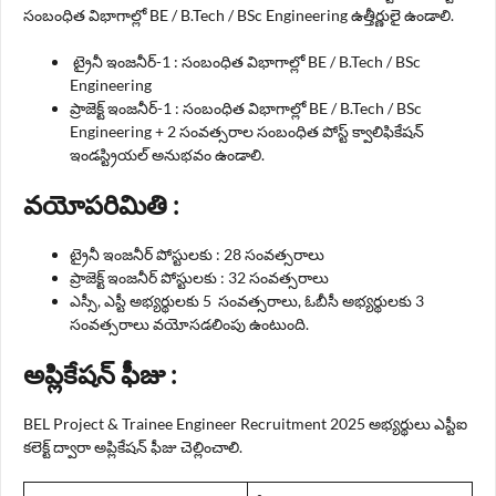
సంబంధిత విభాగాల్లో BE / B.Tech / BSc Engineering ఉత్తీర్ణులై ఉండాలి.
ట్రైనీ ఇంజనీర్-1 : సంబంధిత విభాగాల్లో BE / B.Tech / BSc
Engineering
ప్రాజెక్ట్ ఇంజనీర్-1 : సంబంధిత విభాగాల్లో BE / B.Tech / BSc
Engineering + 2 సంవత్సరాల సంబంధిత పోస్ట్ క్వాలిఫికేషన్
ఇండస్ట్రియల్ అనుభవం ఉండాలి.
వయోపరిమితి :
ట్రైనీ ఇంజనీర్ పోస్టులకు : 28 సంవత్సరాలు
ప్రాజెక్ట్ ఇంజనీర్ పోస్టులకు : 32 సంవత్సరాలు
ఎస్సీ, ఎస్టీ అభ్యర్థులకు 5 సంవత్సరాలు, ఓబీసీ అభ్యర్థులకు 3
సంవత్సరాలు వయోసడలింపు ఉంటుంది.
అప్లికేషన్ ఫీజు :
BEL Project & Trainee Engineer Recruitment 2025 అభ్యర్థులు ఎస్టీఐ
కలెక్ట్ ద్వారా అప్లికేషన్ ఫీజు చెల్లించాలి.