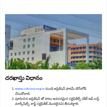
దరఖాస్తు విధానం
www.cotcorp.org.in
నుండి అప్లికేషన్ ఫారమ్ డౌన్‌లోడ్
చేసుకోవాలి.
పూరించిన అప్లికేషన్ తో పాటు అవసరమైన సర్టిఫికేట్స్ (డేట్ ఆఫ్ బర్త్,
మార్క్‌షీట్స్, కాస్ట్ సర్టిఫికేట్ మొదలైనవి) తీసుకెళ్లాలి.