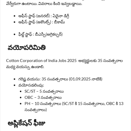
వేర్వేరుగా ఉంటాయి. వివరాలు కింది ఇవ్వబడ్డాయి.
ఆఫీస్ స్టాఫ్ (జనరల్) : ఏదైనా డిగ్రీ
ఆఫీస్ స్టాఫ్ (అకౌంట్స్) : బీకామ్
ఫీల్డ్ స్టాఫ్ : బీఎస్సీ(అగ్రికల్చర్)
వయోపరిమితి
Cotton Corporation of India Jobs 2025 అభ్యర్థులకు 35 సంవత్సరాల
మధ్య వయస్సు ఉండాలి.
గరిష్ట వయసు: 35 సంవత్సరాలు (01.09.2025 నాటికి)
వయోసడలింపు:
SC/ST – 5 సంవత్సరాలు
OBC – 3 సంవత్సరాలు
PH – 10 సంవత్సరాలు (SC/ST కి 15 సంవత్సరాలు, OBC కి 13
సంవత్సరాలు)
అప్లికేషన్ ఫీజు