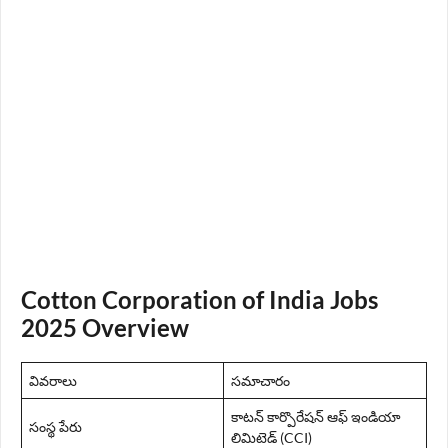
Cotton Corporation of India Jobs
2025 Overview
వివరాలు
సమాచారం
కాటన్ కార్పొరేషన్ ఆఫ్ ఇండియా
సంస్థ పేరు
లిమిటెడ్ (CCI)