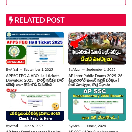
RELATED POST
By
Afzal
—
September 1, 2025
By
Afzal
—
September 1, 2025
APPSC FBO & ABO Hall tickets
AP Inter Public Exams 2025-26 :
Download 2025 | ఫారెస్ట్ పరీక్షల హాల్
ఫిబ్రవరిలోనే ఇంటర్ పబ్లిక్ పరీక్షలు |
టికెట్స్ ఇలా డౌన్ లోడ్ చేసుకోండి
కీలక మార్పులు, కొత్త విధానం
By
Afzal
—
June 6, 2025
By
Afzal
—
June 3, 2025
AP Inter Supplementary Results
AP SSC / 10th Supplementary