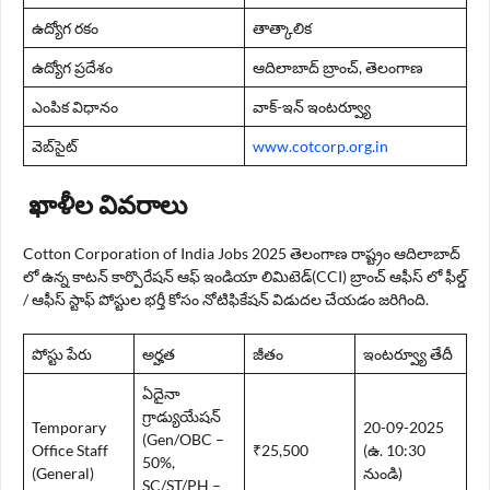
ఉద్యోగ రకం
తాత్కాలిక
ఉద్యోగ ప్రదేశం
ఆదిలాబాద్ బ్రాంచ్, తెలంగాణ
ఎంపిక విధానం
వాక్-ఇన్ ఇంటర్వ్యూ
వెబ్‌సైట్
www.cotcorp.org.in
ఖాళీల వివరాలు
Cotton Corporation of India Jobs 2025 తెలంగాణ రాష్ట్రం ఆదిలాబాద్
లో ఉన్న కాటన్ కార్పొరేషన్ ఆఫ్ ఇండియా లిమిటెడ్(CCI) బ్రాంచ్ ఆఫీస్ లో ఫీల్డ్
/ ఆఫీస్ స్టాఫ్ పోస్టుల భర్తీ కోసం నోటిఫికేషన్ విడుదల చేయడం జరిగింది.
పోస్టు పేరు
అర్హత
జీతం
ఇంటర్వ్యూ తేదీ
ఏదైనా
గ్రాడ్యుయేషన్
Temporary
20-09-2025
(Gen/OBC –
Office Staff
₹25,500
(ఉ. 10:30
50%,
(General)
నుండి)
SC/ST/PH –