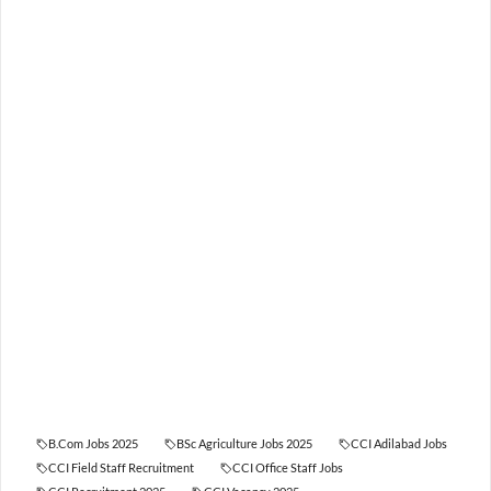
B.Com Jobs 2025
BSc Agriculture Jobs 2025
CCI Adilabad Jobs
CCI Field Staff Recruitment
CCI Office Staff Jobs