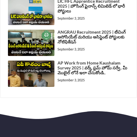
LIC HFL Apprentice Recruitment
2025 | హౌసింగ్ ఫైనాన్స్ లిమిటెడ్ లో భారీ
పోస్టులు
September 3, 2025
ANGRAU Recruitment 2025 | టీచింగ్
అసోసియేట్ మరియు అసిస్టెంట్ పోస్టులకు
నోటిఫికేషన్
September 3, 2025
AP Work from Home Kaushalam
Survey 2025 | వర్క్ ఫ్రమ్ హోమ్ సర్వే.. మీ
మొబైల్ లోనే ఇలా చేసుకోండి..
September 3, 2025