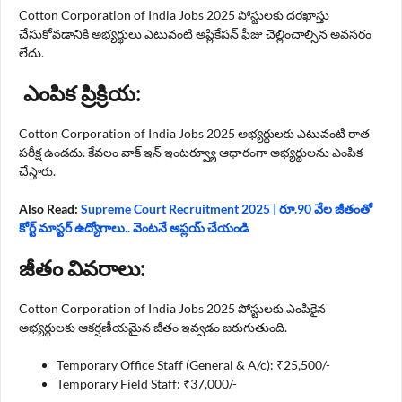
Cotton Corporation of India Jobs 2025 పోస్టులకు దరఖాస్తు
చేసుకోవడానికి అభ్యర్థులు ఎటువంటి అప్లికేషన్ ఫీజు చెల్లించాల్సిన అవసరం
లేదు.
ఎంపిక ప్రిక్రియ:
Cotton Corporation of India Jobs 2025 అభ్యర్థులకు ఎటువంటి రాత
పరీక్ష ఉండదు. కేవలం వాక్ ఇన్ ఇంటర్వ్యూ ఆధారంగా అభ్యర్థులను ఎంపిక
చేస్తారు.
Also Read:
Supreme Court Recruitment 2025 | రూ.90 వేల జీతంతో
కోర్ట్ మాస్టర్ ఉద్యోగాలు.. వెంటనే అప్లయ్ చేయండి
జీతం వివరాలు:
Cotton Corporation of India Jobs 2025 పోస్టులకు ఎంపికైన
అభ్యర్థులకు ఆకర్షణీయమైన జీతం ఇవ్వడం జరుగుతుంది.
Temporary Office Staff (General & A/c): ₹25,500/-
Temporary Field Staff: ₹37,000/-