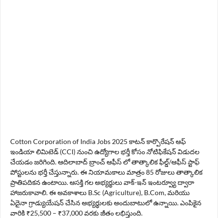
Cotton Corporation of India Jobs 2025 కాటన్ కార్పొరేషన్ ఆఫ్
ఇండియా లిమిటెడ్ (CCI) నుంచి ఉద్యోగాల భర్తీ కోసం నోటిఫికేషన్ విడుదల
చేయడం జరిగింది. ఆదిలాబాద్ బ్రాంచ్ ఆఫీస్ లో తాత్కాలిక ఫీల్డ్/ఆఫీస్ స్టాఫ్
పోస్టులను భర్తీ చేస్తున్నారు. ఈ నియామకాలు మాత్రం 85 రోజులు తాత్కాలిక
ప్రాతిపదికన ఉంటాయి. ఆసక్తి గల అభ్యర్థులు వాక్-ఇన్ ఇంటర్వ్యూ ద్వారా
హాజరుకావాలి. ఈ అవకాశాలు B.Sc (Agriculture), B.Com, మరియు
ఏదైనా గ్రాడ్యుయేషన్ చేసిన అభ్యర్థులకు అందుబాటులో ఉన్నాయి. ఎంపికైన
వారికి ₹25,500 – ₹37,000 వరకు జీతం లభిస్తుంది.