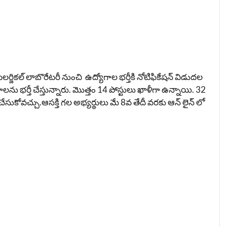
ికల్ లాబొరేటరీ నుంచి ఉద్యోగాల భర్తీకి నోటిఫికేషన్ విడుదల
ాలను భర్తీ చేస్తున్నారు. మొత్తం 14 పోస్టులు ఖాళీగా ఉన్నాయి. 32
సుకోవచ్చు.ఆసక్తి గల అభ్యర్థులు మే 8వ తేదీ వరకు ఆన్ లైన్ లో