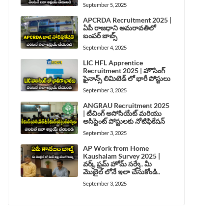
September 5, 2025
APCRDA Recruitment 2025 |
ఏపీ రాజధాని అమరావతిలో
బంపర్ జాబ్స్
September 4, 2025
LIC HFL Apprentice
Recruitment 2025 | హౌసింగ్
ఫైనాన్స్ లిమిటెడ్ లో భారీ పోస్టులు
September 3, 2025
ANGRAU Recruitment 2025
| టీచింగ్ అసోసియేట్ మరియు
అసిస్టెంట్ పోస్టులకు నోటిఫికేషన్
September 3, 2025
AP Work from Home
Kaushalam Survey 2025 |
వర్క్ ఫ్రమ్ హోమ్ సర్వే.. మీ
మొబైల్ లోనే ఇలా చేసుకోండి..
September 3, 2025