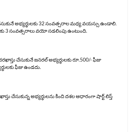
ేసుకునే అభ్యర్థులకు 32 సంవత్సరాల మధ్య వయస్సు ఉండాలి.
యర్థులకు 3 సంవత్సరాలు వయో సడలింపు ఉంటుంది.
రఖాస్తు చేసుకునే జనరల్ అభ్యర్థులకు రూ.500/- ఫీజు
్యర్థులకు ఫీజు ఉండదు.
తు చేసుకున్న అభ్యర్థులను కింది దశల ఆధారంగా షార్ట్ లిస్త్