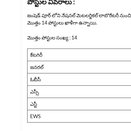
పోస్టుల వివరాలు :
జంషెడ్ పూర్ లోని నేషనల్ మెటలర్జికల్ లాబొరేటరీ నుంచి 
మొత్తం 14 పోస్టులు ఖాళీగా ఉన్నాయి.
మొత్తం పోస్టుల సంఖ్య : 14
కేటగిరీ
జనరల్
ఓబీసీ
ఎస్సీ
ఎస్టీ
EWS