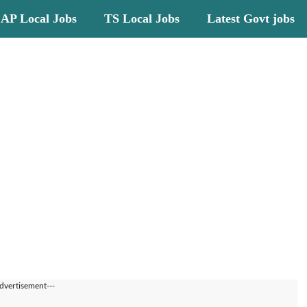
AP Local Jobs
TS Local Jobs
Latest Govt jobs
dvertisement---