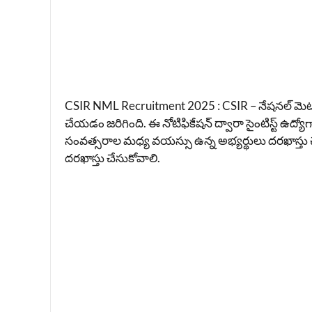
CSIR NML Recruitment 2025 : CSIR – నేషనల్ మెటలర్జ
చేయడం జరిగింది. ఈ నోటిఫికేషన్ ద్వారా సైంటిస్ట్ ఉద్యోగ
సంవత్సరాల మధ్య వయస్సు ఉన్న అభ్యర్థులు దరఖాస్తు చే
దరఖాస్తు చేసుకోవాలి.