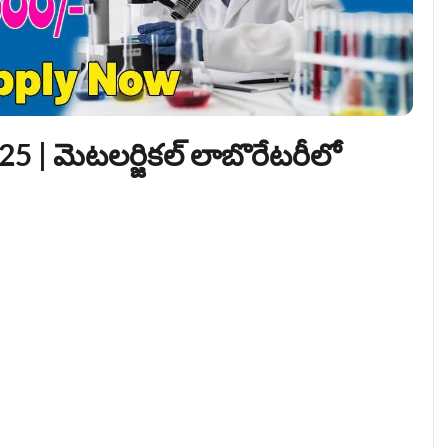
| మెటలర్జికల్ లాబొరేటరీలో