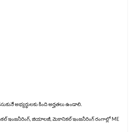
కునేే అభ్యర్థులకు కింది అర్హతలు ఉండాలి.
ెమికల్ ఇంజనీరింగ్, జియాలజీ, మెకానికల్ ఇంజనీరింగ్ రంగాల్లో ME