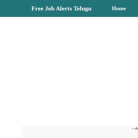
Skip
Free Job Alerts Telugu
Home
to
content
---A