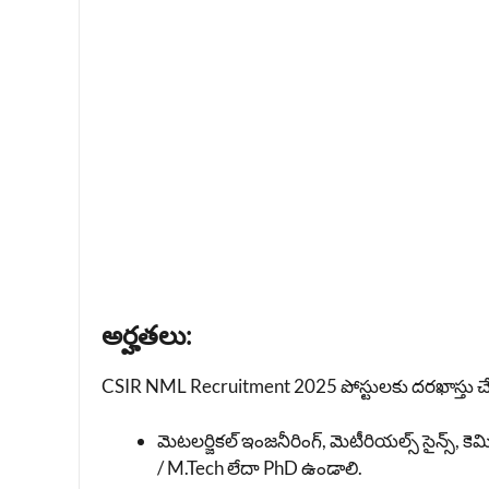
అర్హతలు:
CSIR NML Recruitment 2025 పోస్టులకు దరఖాస్తు చేసు
మెటలర్జికల్ ఇంజనీరింగ్, మెటీరియల్స్ సైన్స్, క
/ M.Tech లేదా PhD ఉండాలి.