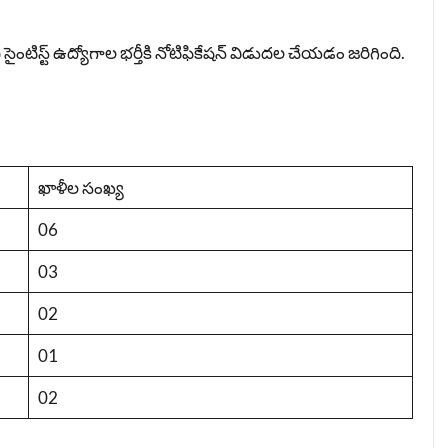
సైంటిస్ట్ ఉద్యోగాల భర్తీకి నోటిఫికేషన్ విడుదల చేయడం జరిగింది.
ఖాళీల సంఖ్య
06
03
02
01
02