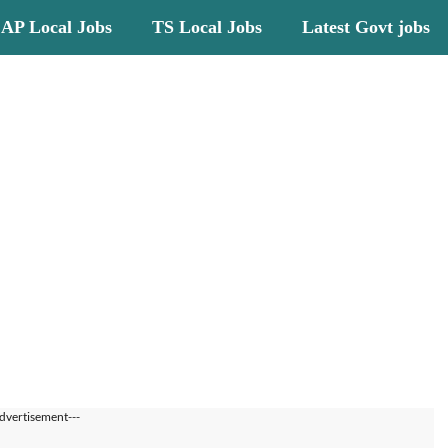
AP Local Jobs
TS Local Jobs
Latest Govt jobs
dvertisement---