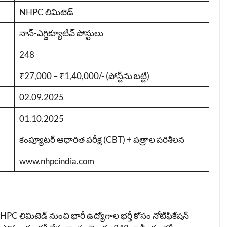
NHPC లిమిటెడ్
నాన్-ఎగ్జిక్యూటివ్ పోస్టులు
248
₹27,000 – ₹1,40,000/- (పోస్ట్‌ను బట్టి)
02.09.2025
01.10.2025
కంప్యూటర్ ఆధారిత పరీక్ష (CBT) + పత్రాల పరిశీలన
www.nhpcindia.com
 లిమిటెడ్ నుంచి భారీ ఉద్యోగాల భర్తీ కోసం నోటిఫికేషన్