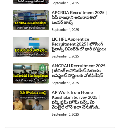
September 5, 2025
APCRDA Recruitment 2025 |
ఏపీ రాజధాని అమరావతిలో
బంపర్ జాబ్స్
September 4, 2025
LIC HFL Apprentice
Recruitment 2025 | హౌసింగ్
ఫైనాన్స్ లిమిటెడ్ లో భారీ పోస్టులు
September 3, 2025
ANGRAU Recruitment 2025
| టీచింగ్ అసోసియేట్ మరియు
అసిస్టెంట్ పోస్టులకు నోటిఫికేషన్
September 3, 2025
AP Work from Home
Kaushalam Survey 2025 |
వర్క్ ఫ్రమ్ హోమ్ సర్వే.. మీ
మొబైల్ లోనే ఇలా చేసుకోండి..
September 3, 2025