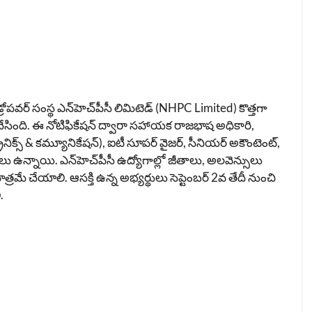
వర్ సంస్థ ఎన్‌హెచ్‌పీసీ లిమిటెడ్ (NHPC Limited) కొత్తగా
దల చేసింది. ఈ నోటిఫికేషన్ ద్వారా సహాయక రాజభాష అధికారి,
్రానిక్స్ & కమ్యూనికేషన్), ఐటీ సూపర్ వైజర్, సీనియర్ అకౌంటెంట్,
ీలు ఉన్నాయి. ఎన్‌హెచ్‌పీసీ ఉద్యోగాల్లో జీతాలు, అలవెన్సులు
మే చేయాలి. ఆసక్తి ఉన్న అభ్యర్థులు సెప్టెంబర్ 2వ తేదీ నుంచి
ి.