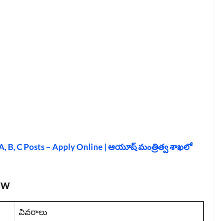
 B, C Posts – Apply Online | ఆయూష్ మంత్రిత్వ శాఖలో
ew
వివరాలు