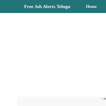
Skip
Free Job Alerts Telugu
Home
to
content
---A