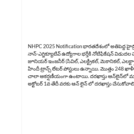
NHPC 2025 Notification భారతదేశంలో అతిపెద్ద హైడ్రోప
నాన్-ఎగ్జిక్యూటివ్ ఉద్యోగాల భర్తీకి నోటిఫికేషన్ విడు
జూనియర్ ఇంజనీర్ (సివిల్, ఎలక్ట్రికల్, మెకానికల్, ఎలక్ట
హిందీ ట్రాన్స్ లేటర్ పోస్టులు ఉన్నాయి. మొత్తం 248 ఖాళ
చాలా ఆకర్షణీయంగా ఉంటాయి. దరఖాస్తు ఆన్‌లైన్‌లో మాత్ర
అక్టోబర్ 1వ తేదీ వరకు ఆన్ లైన్ లో దరఖాస్తు చేసుకోవాల