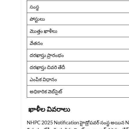
సంస్థ
పోస్టులు
మొత్తం ఖాళీలు
వేతనం
దరఖాస్తు ప్రారంభం
దరఖాస్తు చివరి తేదీ
ఎంపిక విధానం
అధికారిక వెబ్‌సైట్
ఖాళీల వివరాలు
NHPC 2025 Notification హైడ్రోపవర్ సంస్థ అయిన NHPC