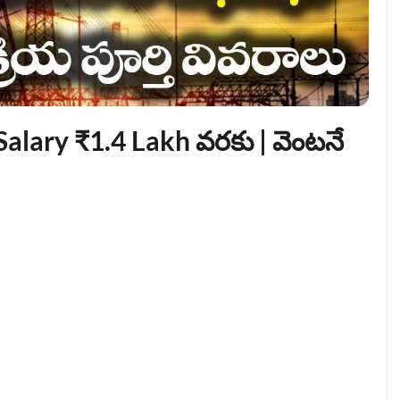
alary ₹1.4 Lakh వరకు | వెంటనే