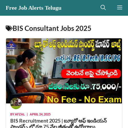
Skip
Free Job Alerts Telugu
M
to
content
BIS Consultant Jobs 2025
BY
AFZAL
|
APRIL 24, 2025
BIS Recruitment 2025 | బ్యూరో ఆఫ్ ఇండియన్
స్టాండర్డ్స్ లో రూ.75 వేల జీతంతో ఉద్యోగాలు