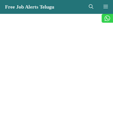
Skip
Free Job Alerts Telugu
M
to
content