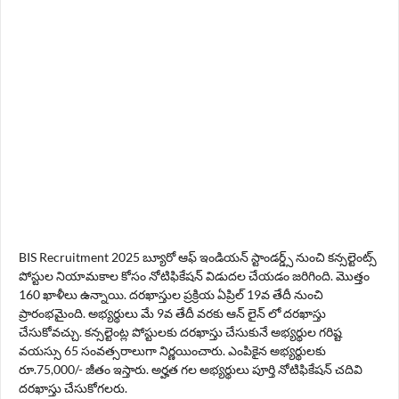
BIS Recruitment 2025 బ్యూరో ఆఫ్ ఇండియన్ స్టాండర్డ్స్ నుంచి కన్సల్టెంట్స్
పోస్టుల నియామకాల కోసం నోటిఫికేషన్ విడుదల చేయడం జరిగింది. మొత్తం
160 ఖాళీలు ఉన్నాయి. దరఖాస్తుల ప్రక్రియ ఏప్రిల్ 19వ తేదీ నుంచి
ప్రారంభమైంది. అభ్యర్థులు మే 9వ తేదీ వరకు ఆన్ లైన్ లో దరఖాస్తు
చేసుకోవచ్చు. కన్సల్టెంట్ల పోస్టులకు దరఖాస్తు చేసుకునే అభ్యర్థుల గరిష్ట
వయస్సు 65 సంవత్సరాలుగా నిర్ణయించారు. ఎంపికైన అభ్యర్థులకు
రూ.75,000/- జీతం ఇస్తారు. అర్హత గల అభ్యర్థులు పూర్తి నోటిఫికేషన్ చదివి
దరఖాస్తు చేసుకోగలరు.