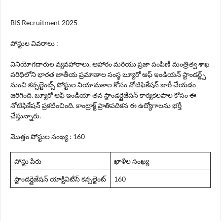
BIS Recruitment 2025
పోస్టుల వివరాలు :
వినియోగదారుల వ్యవహారాలు, ఆహారం మరియు ప్రజా పంపిణీ మంత్రిత్వ శాఖ
పరిధిలోని భారత జాతీయ ప్రమాణాల సంస్థ బ్యూరో ఆఫ్ ఇండియన్ స్టాండర్డ్స్
నుంచి కన్సల్టెంట్స్ పోస్టుల నియామకాల కోసం నోటిఫికేషన్ జారీ చేయడం
జరిగింది. బ్యూరో ఆఫ్ ఇండియా తన స్టాండర్డైజేషన్ కార్యకలపాల కోసం ఈ
నోటిఫికేషన్ ప్రకటించింది. కాంట్రాక్ట్ ప్రాతిపదికన ఈ ఉద్యోగాలను భర్తీ
చేస్తున్నారు.
మొత్తం పోస్టుల సంఖ్య : 160
పోస్టు పేరు
ఖాళీల సంఖ్య
స్టాండర్డైజేషన్ యాక్టివిటీస్ కన్సల్టెంట్
160