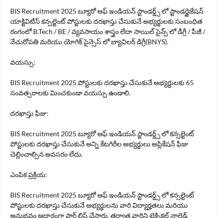
BIS Recruitment 2025 బ్యూరో ఆఫ్ ఇండియన్ స్టాండర్డ్స్ లో స్టాండర్డైజేషన్
యాక్టివిటీస్ కన్సల్టెంట్ పోస్టులకు దరఖాస్తు చేసుకునే అభ్యర్థులకు సంబంధిత
రంగంలో B.Tech / BE / వ్యవసాయం శాస్త్రం లేదా సాయిల్ సైన్స్ లో డీగ్రీ / పీజీ /
నేచురోపతి మరియు యోగిక్ సైన్సెస్ లో బ్యాచిలర్ డిగ్రీ(BNYS).
వయస్సు:
BIS Recruitment 2025 పోస్టులకు దరఖాస్తు చేసుకునే అభ్యర్థులకు 65
సంవత్సరాలకు మించకుండా వయస్సు ఉండాలి.
దరఖాస్తు ఫీజు:
BIS Recruitment 2025 బ్యూరో ఆఫ్ ఇండియన్ స్టాండర్డ్స్ లో కన్సల్టెంట్
పోస్టులకు దరఖాస్తు చేసుకునే అన్ని కేటగిరీల అభ్యర్థులు అప్లికేషన్ ఫీజు
చెల్లించాల్సిన అవసరం లేదు.
ఎంపిక ప్రక్రియ:
BIS Recruitment 2025 బ్యూరో ఆఫ్ ఇండియన్ స్టాండర్డ్స్ లో కన్సల్టెంట్
పోస్టులకు దరఖాస్తు చేసుకునే అభ్యర్థులను వారి విద్యార్హతలు మరియు
అనుభవం ఆధారంగా షార్ట్ లిస్ట్ చేస్తారు. తర్వాత వారిని టెక్నికల్ నాలెడ్జ్