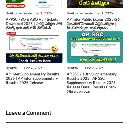
By
Afzal
—
September 1, 2025
By
Afzal
—
September 1, 2025
APPSC FBO & ABO Hall tickets
AP Inter Public Exams 2025-26 :
Download 2025 | ఫారెస్ట్ పరీక్షల హాల్
ఫిబ్రవరిలోనే ఇంటర్ పబ్లిక్ పరీక్షలు |
టికెట్స్ ఇలా డౌన్ లోడ్ చేసుకోండి
కీలక మార్పులు, కొత్త విధానం
By
Afzal
—
June 6, 2025
By
Afzal
—
June 3, 2025
AP Inter Supplementary Results
AP SSC / 10th Supplementary
2025 | AP Inter Supplementary
Results 2025 | AP SSC
Results 2025 Release
Supplementary Results 2025
Release Date | Results Check
@bse.ap.gov.in
Leave a Comment
Comment