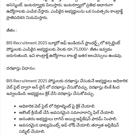
అసెస్మెంట్, ఇంటర్వ్యూకు పిలుస్తారు. ఇంటర్వ్యూలో ప్రతిభ ఆధారంగా
ఉద్యోగాలకు ఎంపిక చేస్తారు. ఎంపికైన అభ్యర్థులను ఒక సంవత్సరం కాంట్రాక్ట్
ప్రాతిపదికన నియమిస్తారు.
జీతం :
BIS Recruitment 2025 బ్యూరో ఆఫ్ ఇండియన్ స్టాండర్డ్స్ లో కన్సల్టెంట్
పోస్టులకు ఎంపికైన అభ్యర్థులకు నెలకు రూ.75,000/- జీతం ఇవ్వడం
జరుగుతుంది. ఇవి కాంట్రాక్ట్ ఉద్యోగాలు కాబట్టి ఇతర అలవెన్సులు ఉండవు.
దరఖాస్తు విధానం:
BIS Recruitment 2025 పోస్టులకు దరఖాస్తు చేసుకునే అభ్యర్థులు అధికారిక
వెబ్ సైట్ ద్వారా ఆన్ లైన్ లో దరఖాస్తు చేసుకోవచ్చు. దరఖాస్తు లింక్ కింద
ఇవ్వబడింది. అభ్యర్థులు క్లిక్ చేసి దరఖాస్తు చేసుకోవచ్చు.
అధికారిక వెబ్ సైట్ లో రిక్రూట్మెంట్ పై క్లిక్ చేయాలి.
అకౌంట్ క్రియేట్ చేసి అవసరమైన సమాచారాన్ని ఫిల్ చేయాలి.
అనంతరం అభ్యర్థులు లాగిన్ అయ్యి అప్లికేషన్ ఫారమ్ నింపాలి.
అవసరమైన డాక్యుమెంట్స్ అప్ లోడ్ చేయాలి. తర్వాత అప్లికేషన్
సబ్మిట్ చేయాలి.