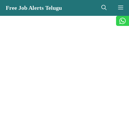
Skip
Free Job Alerts Telugu
M
to
content