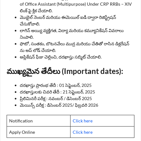
of Office Assistant (Multipurpose) Under CRP RRBs – XIV
లింక్ పై క్లిక చేయాలి.
మొబైల్ నెంబర్ మరియు ఈమెయిల్ ఐడీ ద్వారా రిజిస్ట్రేషన్
చేసుకోవాలి.
లాగిన్ అయ్యి వ్యక్తిగత, విద్యా మరియు కమ్యూనికేషన్ వివరాలు
నింపాలి.
ఫొటో, సంతకం, బొటనవేలు ముద్ర మరియు చేతితో రాసిన డిక్లరేషన్
ను అప్ లోడ్ చేయాలి.
అప్లికేషన్ ఫీజు చెల్లించి, దరఖాస్తు సబ్మిట్ చేయాలి.
ముఖ్యమైన తేదీలు (Important dates):
దరఖాస్తు ప్రారంభ తేదీ : 01 సెప్టెంబర్, 2025
దరఖాస్తులకు చివరి తేదీ : 21 సెప్టెంబర్, 2025
ప్రిలిమినరీ పరీక్ష : నవంబర్ / డిసెంబర్ 2025
మెయిన్స్ పరీక్ష : డిసెంబర్ 2025/ ఫిబ్రవరి 2026
Notification
Click here
Apply Online
Click here