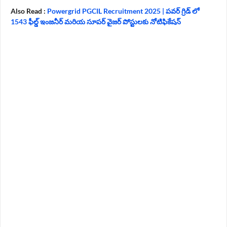
Also Read :
Powergrid PGCIL Recruitment 2025 | పవర్ గ్రిడ్ లో
1543 ఫీల్డ్ ఇంజనీర్ మరియ సూపర్ వైజర్ పోస్టులకు నోటిఫికేషన్