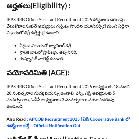
అర్హతలు(Eligibility) :
IBPS RRB Office Assistant Recruitment 2025 పోస్టులకు దరఖాస్తు
చేసుకోవాలనుకునే అభ్యర్థులు గుర్తింపు పొందిన యూనివర్సిటీ నుంచి ఏదైనా
విభాగంలో డిగ్రీ ఉత్తీర్ణులై ఉండాలి.
ఏదైనా విభాగంలో బ్యాచిలర్ డిగ్రీ
స్థానిక భాషలో ప్రావీణ్యం తప్పనిసరి.
కంప్యూటర్ నాలెడ్జ్ ఉండాలి.
వయోపరిమితి (AGE):
IBPS RRB Office Assistant Recruitment 2025 అభ్యర్థులకు 18 నుంచి
28 సంవత్సరాల మధ్య వయస్సు ఉండాలి. ఎస్సీ, ఎస్టీ అభ్యర్థులకు 5
సంవత్సరాలు, ఓబీసీ అభ్యర్థులకు 3 సంవత్సరాలు వయోసడలింపు
ఉంటుంది.
Also Read :
APCOB Recruitment 2025 | ఏపీ Cooperative Bank లో
ఉద్యోగాల భర్తీ – Official Notification Out