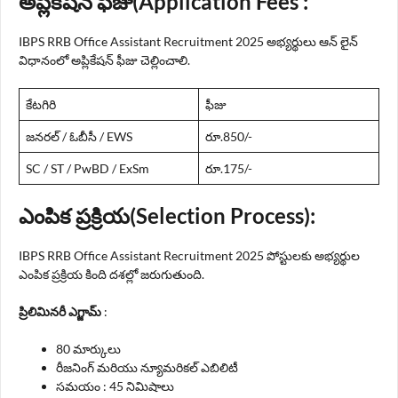
అప్లికేషన్ ఫీజు(Application Fees :
IBPS RRB Office Assistant Recruitment 2025 అభ్యర్థులు ఆన్ లైన్
విధానంలో అప్లికేషన్ ఫీజు చెల్లించాలి.
కేటగిరి
ఫీజు
జనరల్ / ఓబీసీ / EWS
రూ.850/-
SC / ST / PwBD / ExSm
రూ.175/-
ఎంపిక ప్రక్రియ(Selection Process):
IBPS RRB Office Assistant Recruitment 2025 పోస్టులకు అభ్యర్థుల
ఎంపిక ప్రక్రియ కింది దశల్లో జరుగుతుంది.
ప్రిలిమినరీ ఎగ్జామ్
:
80 మార్కులు
రీజనింగ్ మరియు న్యూమరికల్ ఎబిలిటీ
సమయం : 45 నిమిషాలు