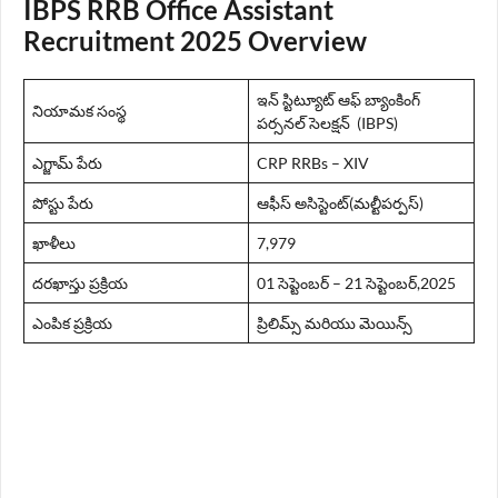
IBPS RRB Office Assistant
Recruitment 2025 Overview
ఇన్ స్టిట్యూట్ ఆఫ్ బ్యాంకింగ్
నియామక సంస్థ
పర్సనల్ సెలక్షన్ (IBPS)
ఎగ్జామ్ పేరు
CRP RRBs – XIV
పోస్టు పేరు
ఆఫీస్ అసిస్టెంట్(మల్టీపర్పస్)
ఖాళీలు
7,979
దరఖాస్తు ప్రక్రియ
01 సెప్టెంబర్ – 21 సెప్టెంబర్,2025
ఎంపిక ప్రక్రియ
ప్రిలిమ్స్ మరియు మెయిన్స్