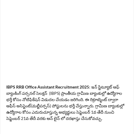
IBPS RRB Office Assistant Recruitment 2025
: ఇన్ స్టిట్యూట్ ఆఫ్
బ్యాంకింగ్ పర్సనల్ సెలక్షన్ (IBPS) ప్రాంతీయ గ్రామీణ బ్యాంకుల్లో ఉద్యోగాల
భర్తీ కోసం నోటిఫికేషన్ విడుదల చేయడం జరిగింది. ఈ రిక్రూట్మెంట్ ద్వారా
ఆఫీస్ అసిస్టెంట్(మల్టీపర్పస్) పోస్టులను భర్తీ చేస్తున్నారు. గ్రామీణ బ్యాంకుల్లో
ఉద్యోగాల కోసం ఎదురుచూస్తున్న అభ్యర్థులు సెప్టెంబర్ 1వ తేదీ నుంచి
సెప్టెంబర్ 21వ తేదీ వరకు ఆన్ లైన్ లో దరఖాస్తు చేసుకోవచ్చు.