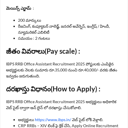
మెయిన్స్ ఎగ్జామ్
:
200 మార్కులు
రీజనింగ్, కంప్యూటర్ నాలెడ్జ్, జనరల్ అవేర్నెస్, ఇంగ్లీష్ / హిందీ,
న్యూమరికల్ ఎబిలిటీ
సమయం : 2 గంటలు
జీతం వివరాలు(Pay scale) :
IBPS RRB Office Assistant Recruitment 2025 పోస్టులకు ఎంపికైన
అభ్యర్థులకు నెలకు సుమారు రూ.35,000 నుంచి రూ.40,000/- వరకు జీతం
ఇవ్వడం జరుగుతుంది.
దరఖాస్తు విధానం(How to Apply) :
IBPS RRB Office Assistant Recruitment 2025 అభ్యర్థులు అధికారిక
వెబ్ సైట్ ద్వారా ఆన్ లైన్ లో దరఖాస్తు చేసుకోవాలి.
అభ్యర్థులు
https://www.ibps.in/
వెబ్ సైట్ లోకి వెళ్లాలి.
CRP RRBs – XIV లింక్ పై క్లిక్ చేసి, Apply Online Recruitment