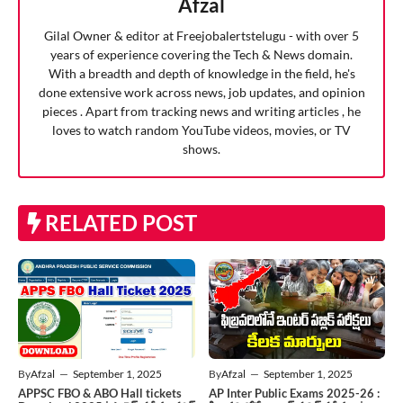
Afzal
Gilal Owner & editor at Freejobalertstelugu - with over 5
years of experience covering the Tech & News domain.
With a breadth and depth of knowledge in the field, he's
done extensive work across news, job updates, and opinion
pieces . Apart from tracking news and writing articles , he
loves to watch random YouTube videos, movies, or TV
shows.
RELATED POST
By
Afzal
—
September 1, 2025
By
Afzal
—
September 1, 2025
APPSC FBO & ABO Hall tickets
AP Inter Public Exams 2025-26 :