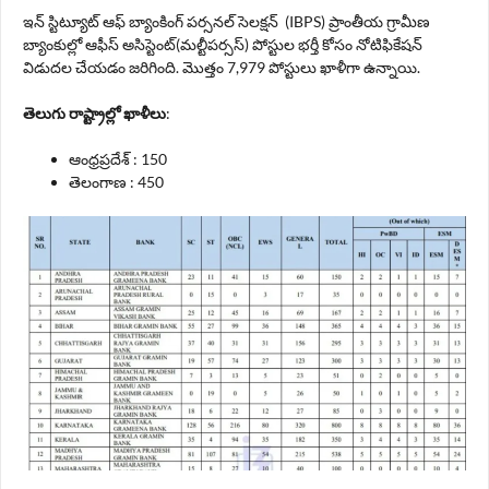
ఇన్ స్టిట్యూట్ ఆఫ్ బ్యాంకింగ్ పర్సనల్ సెలక్షన్ (IBPS) ప్రాంతీయ గ్రామీణ
బ్యాంకుల్లో ఆఫీస్ అసిస్టెంట్(మల్టీపర్సస్) పోస్టుల భర్తీ కోసం నోటిఫికేషన్
విడుదల చేయడం జరిగింది. మొత్తం 7,979 పోస్టులు ఖాళీగా ఉన్నాయి.
తెలుగు రాష్ట్రాల్లో ఖాళీలు
:
ఆంధ్రప్రదేశ్ : 150
తెలంగాణ : 450