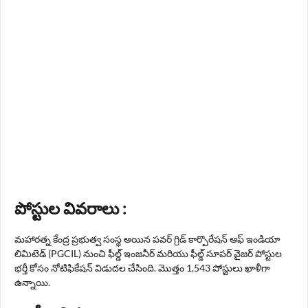
పోస్టుల వివరాలు :
మహారత్న కేంద్ర ప్రభుత్వ సంస్థ అయిన పవర్ గ్రిడ్ కార్పొరేషన్ ఆఫ్ ఇండియా
లిమిటెడ్ (PGCIL) నుంచి ఫీల్డ్ ఇంజనీర్ మరియు ఫీల్డ్ సూపర్ వైజర్ పోస్టుల
భర్తీ కోసం నోటిఫికేషన్ విడుదల చేసింది. మొత్తం 1,543 పోస్టులు ఖాళీగా
ఉన్నాయి.