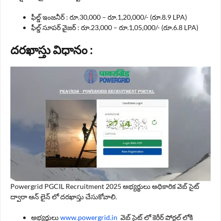
ఫీల్డ్ ఇంజనీర్ : రూ.30,000 – రూ.1,20,000/- (రూ.8.9 LPA)
ఫీల్డ్ సూపర్ వైజర్ : రూ.23,000 – రూ.1,05,000/- (రూ.6.8 LPA)
దరఖాస్తు విధానం :
Powergrid PGCIL Recruitment 2025 అభ్యర్థులు అధికారిక వెబ్ సైట్
ద్వారా ఆన్ లైన్ లో దరఖాస్తు చేసుకోవాలి.
అభ్యర్థులు
www.powergrid.in
వెబ్ సైట్ లో కెరీర్ పోర్టల్ లోకి