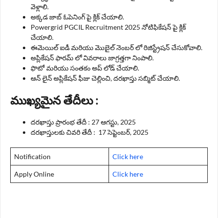
వెళ్లాలి.
అక్కడ జాబ్ ఓపెనింగ్ పై క్లిక్ చేయాలి.
Powergrid PGCIL Recruitment 2025 నోటిఫికేషన్ పై క్లిక్
చేయాలి.
ఈమెయిల్ ఐడీ మరియు మొబైల్ నెంబర్ లో రిజిస్ట్రేషన్ చేసుకోవాలి.
అప్లికేషన్ ఫారమ్ లో వివరాలు జాగ్రత్తగా నింపాలి.
ఫొటో మరియు సంతకం అప్ లోడ్ చేయాలి.
ఆన్ లైన్ అప్లికేషన్ ఫీజు చెల్లించి, దరఖాస్తు సబ్మిట్ చేయాలి.
ముఖ్యమైన తేదీలు :
దరఖాస్తు ప్రారంభ తేదీ : 27 ఆగస్టు, 2025
దరఖాస్తులకు చివరి తేదీ : 17 సెప్టెంబర్, 2025
Notification
Click here
Apply Online
Click here