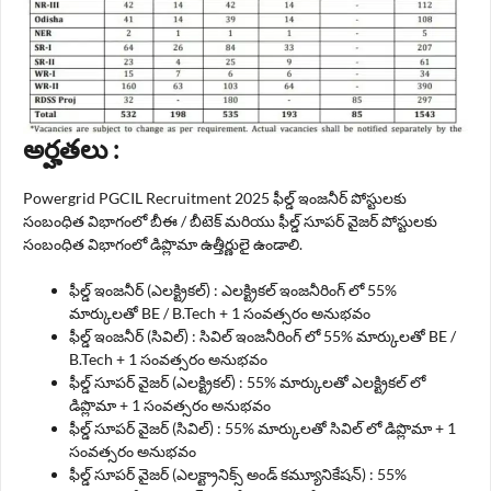
అర్హతలు :
Powergrid PGCIL Recruitment 2025 ఫీల్డ్ ఇంజనీర్ పోస్టులకు
సంబంధిత విభాగంలో బీఈ / బీటెక్ మరియు ఫీల్డ్ సూపర్ వైజర్ పోస్టులకు
సంబంధిత విభాగంలో డిప్లొమా ఉత్తీర్ణులై ఉండాలి.
ఫీల్డ్ ఇంజనీర్ (ఎలక్ట్రికల్) : ఎలక్ట్రికల్ ఇంజనీరింగ్ లో 55%
మార్కులతో BE / B.Tech + 1 సంవత్సరం అనుభవం
ఫీల్డ్ ఇంజనీర్ (సివిల్) : సివిల్ ఇంజనీరింగ్ లో 55% మార్కులతో BE /
B.Tech + 1 సంవత్సరం అనుభవం
ఫీల్డ్ సూపర్ వైజర్ (ఎలక్ట్రికల్) : 55% మార్కులతో ఎలక్ట్రికల్ లో
డిప్లొమా + 1 సంవత్సరం అనుభవం
ఫీల్డ్ సూపర్ వైజర్ (సివిల్) : 55% మార్కులతో సివిల్ లో డిప్లొమా + 1
సంవత్సరం అనుభవం
ఫీల్డ్ సూపర్ వైజర్ (ఎలక్ట్రానిక్స్ అండ్ కమ్యూనికేషన్) : 55%