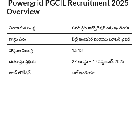
Powergrid PGCIL Recruitment 2025
Overview
నియామక సంస్థ
పవర్ గ్రిడ్ కార్పొరేషన్ ఆఫ్ ఇండియా
పోస్టు పేరు
ఫీల్డ్ ఇంజనీర్ మరియు సూపర్ వైజర్
పోస్టుల సంఖ్య
1,543
దరఖాస్తు ప్రక్రియ
27 ఆగస్టు – 17 సెప్టెంబర్, 2025
జాబ్ లొకేషన్
ఆల్ ఇండియా