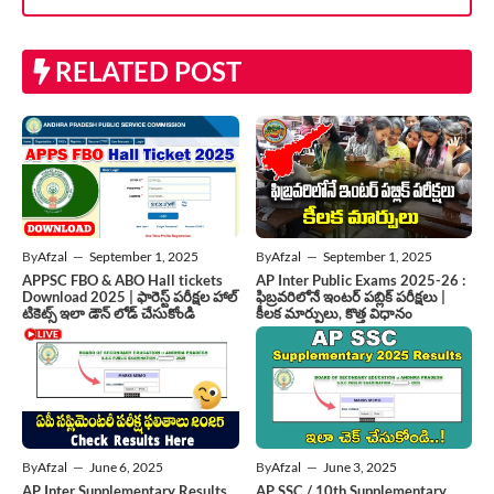
RELATED POST
By
Afzal
—
September 1, 2025
By
Afzal
—
September 1, 2025
APPSC FBO & ABO Hall tickets
AP Inter Public Exams 2025-26 :
Download 2025 | ఫారెస్ట్ పరీక్షల హాల్
ఫిబ్రవరిలోనే ఇంటర్ పబ్లిక్ పరీక్షలు |
టికెట్స్ ఇలా డౌన్ లోడ్ చేసుకోండి
కీలక మార్పులు, కొత్త విధానం
By
Afzal
—
June 6, 2025
By
Afzal
—
June 3, 2025
AP Inter Supplementary Results
AP SSC / 10th Supplementary