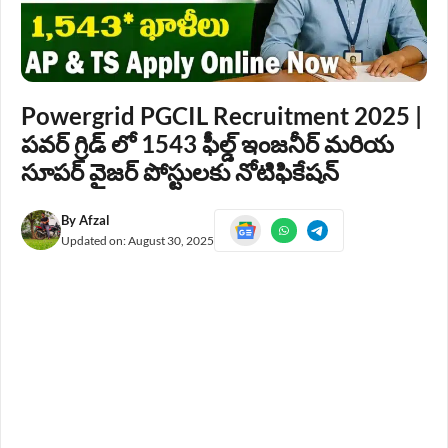
Powergrid PGCIL Recruitment 2025 |
పవర్ గ్రిడ్ లో 1543 ఫీల్డ్ ఇంజనీర్ మరియ
సూపర్ వైజర్ పోస్టులకు నోటిఫికేషన్
By
Afzal
Updated on:
August 30, 2025