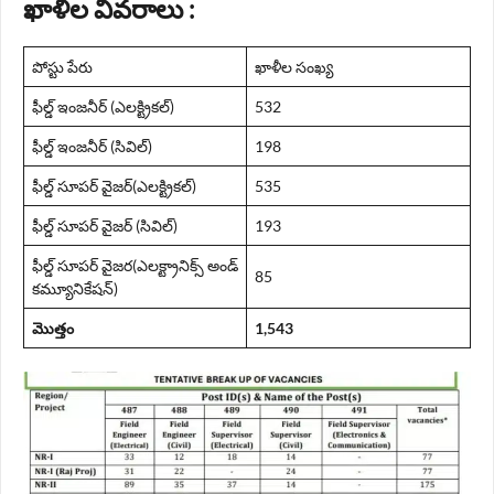
ఖాళీల వివరాలు :
పోస్టు పేరు
ఖాళీల సంఖ్య
ఫీల్డ్ ఇంజనీర్ (ఎలక్ట్రికల్)
532
ఫీల్డ్ ఇంజనీర్ (సివిల్)
198
ఫీల్డ్ సూపర్ వైజర్(ఎలక్ట్రికల్)
535
ఫీల్డ్ సూపర్ వైజర్ (సివిల్)
193
ఫీల్డ్ సూపర్ వైజర(ఎలక్ట్రానిక్స్ అండ్
85
కమ్యూనికేషన్)
మొత్తం
1,543