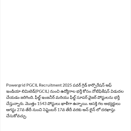
Powergrid PGCIL Recruitment 2025 పవర్ గ్రిడ్ కార్పొరేషన్ ఆఫ్
ఇండియా లిమిటెడ్(PGCIL) నుంచి ఉద్యోగాల భర్తీ కోసం నోటిఫికేషన్ విడుదల
చేయడం జరిగింది. ఫీల్డ్ ఇంజనీర్ మరియు ఫీల్డ్ సూపర్ వైజర్ పోస్టులను భర్తీ
చేస్తున్నారు. మొత్తం 1543 పోస్టులు ఖాళీగా ఉన్నాయి. ఆసక్తి గల అభ్యర్థులు
ఆగస్టు 27వ తేదీ నుంచి సెప్టెంబర్ 17వ తేదీ వరకు ఆన్ లైన్ లో దరఖాస్తు
చేసుకోవచ్చు.