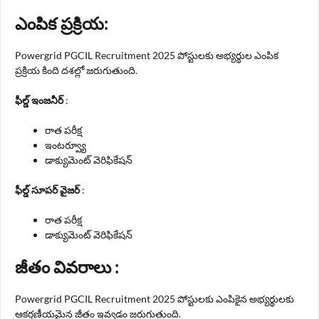
ఎంపిక ప్రక్రియ:
Powergrid PGCIL Recruitment 2025 పోస్టులకు అభ్యర్థుల ఎంపిక
ప్రక్రియ కింది దశల్లో జరుగుతుంది.
ఫీల్డ్ ఇంజనీర్
:
రాత పరీక్ష
ఇంటర్వ్యూ
డాక్యుమెంట్ వెరిఫికేషన్
ఫీల్డ్ సూపర్ వైజర్
:
రాత పరీక్ష
డాక్యుమెంట్ వెరిఫికేషన్
జీతం వివరాలు :
Powergrid PGCIL Recruitment 2025 పోస్టులకు ఎంపికైన అభ్యర్థులకు
ఆకర్షణీయమైన జీతం ఇవ్వడం జరుగుతుంది.