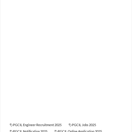
PGCIL Engineer Recruitment 2025
PGCIL Jobs 2025
PGCIL Notification 2025
PGCIL Online Application 2025