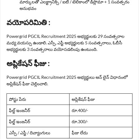
మార్కులతో ఎలక్ట్రానిక్స్ / ఐటీ / టెలికాంలో డిప్లొమా + 1 సంవత్సరం
అనుభవం
వయోపరిమితి :
Powergrid PGCIL Recruitment 2025 అభ్యర్థులకు 29 సంవత్సరాల
మధ్య వయస్సు ఉండాలి. ఎస్సీ, ఎస్టీ అభ్యర్థులకు 5 సంవత్సరాలు, ఓబీసీ
అభ్యర్థులకు 3 సంవత్సరాలు వయోసడలింపు ఉంటుంది.
అప్లికేషన్ ఫీజు :
Powergrid PGCIL Recruitment 2025 అభ్యర్థులు ఆన్ లైన్ విధానంలో
అప్లికేషన్ ఫీజు చెల్లించాలి.
పోస్టు పేరు
అప్లికేషన్ ఫీజు
ఫీల్డ్ ఇంజనీర్
రూ.400/-
ఫీల్డ్ ఇంజనీర్
రూ.300/-
ఎస్సీ / ఎస్టీ / దివ్యాంగులు
ఫీజు లేదు